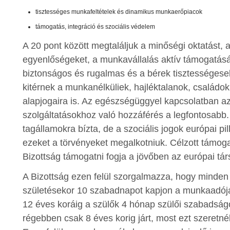
tisztességes munkafeltételek és dinamikus munkaerőpiacok
támogatás, integráció és szociális védelem
A 20 pont között megtaláljuk a minőségi oktatást, 
egyenlőségeket, a munkavállalás aktív támogatás
biztonságos és rugalmas és a bérek tisztességesek
kitérnek a munkanélküliek, hajléktalanok, családok
alapjogaira is. Az egészségüggyel kapcsolatban a
szolgáltatásokhoz való hozzáférés a legfontosabb.
tagállamokra bízta, de a szociális jogok európai pi
ezeket a törvényeket megalkotniuk. Célzott támog
Bizottság támogatni fogja a jövőben az európai tár
A Bizottság ezen felül szorgalmazza, hogy minde
születésekor 10 szabadnapot kapjon a munkaadójá
12 éves koráig a szülők 4 hónap szülői szabadság
régebben csak 8 éves korig járt, most ezt szeretnék