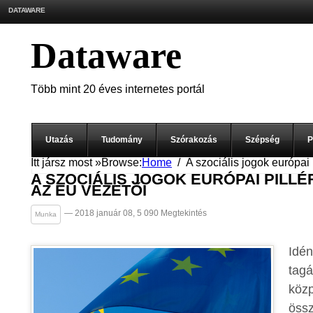
DATAWARE
Dataware
Több mint 20 éves internetes portál
Utazás
Tudomány
Szórakozás
Szépség
P
Itt jársz most »
Browse:
Home
A szociális jogok európai 
A SZOCIÁLIS JOGOK EURÓPAI PILL
AZ EU VEZETŐI
— 2018 január 08, 5 090 Megtekintés
Munka
Idé
tagá
köz
össz