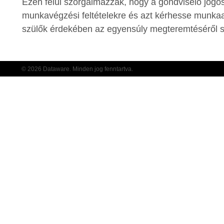
Ezen felül szorgalmazzák, hogy a gondviselő jogo
munkavégzési feltételekre és azt kérhesse munkaa
szülők érdekében az egyensúly megteremtéséről szó
© 2026 Dataware. Minden jog fenntartva.