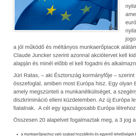
nyil
amel
euró
nyil
jogo
a jól működő és méltányos munkaerőpiacok alátáma
Claude Juncker szerint azonnal akciótervet kell kid
alapján és minél előbb el kell fogadni és alkalmazni 
Jüri Ratas, – aki Észtország kormányfője – szerint 
összefoglal, amiben most Európa hisz. Egy olyan E
amely megszünteti a munkanélküliséget, a szegény
diszkrimináció elleni küzdelemben. Az új Európa l
fiatalnak. A cél egy igazságosabb Európa létreho
Összesen 20 alapelvet fogalmaztak meg, a 3 jog al
a munkaerőpiachoz való szabad hozzáférés és egyenlő lehetőségek b