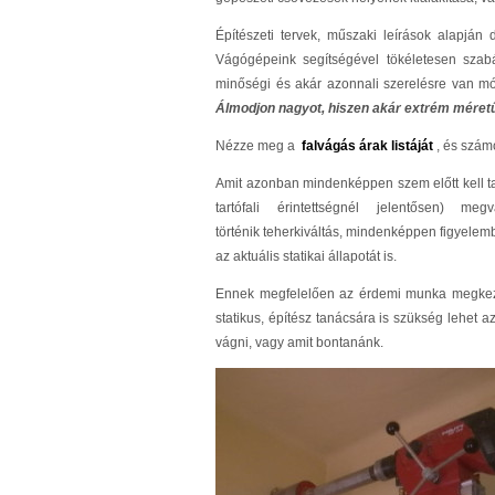
Építészeti tervek, műszaki leírások alapján
Vágógépeink segítségével tökéletesen szabá
minőségi és akár azonnali szerelésre van mód 
Álmodjon nagyot, hiszen akár extrém méretű f
Nézze meg a
falvágás árak listáját
, és számo
Amit azonban mindenképpen szem előtt kell tar
tartófali érintettségnél jelentősen)
történik teherkiváltás, mindenképpen figyelem
az aktuális statikai állapotát is.
Ennek megfelelően az érdemi munka megkez
statikus, építész tanácsára is szükség lehet az
vágni, vagy amit bontanánk.