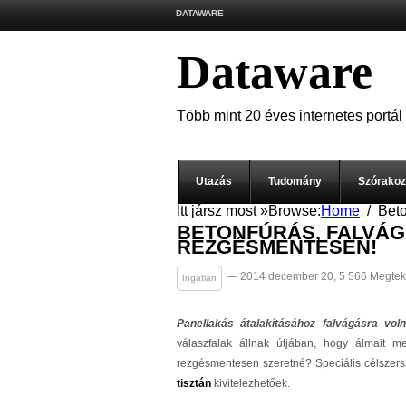
DATAWARE
Dataware
Több mint 20 éves internetes portál
Utazás
Tudomány
Szórako
Itt jársz most »
Browse:
Home
Beto
BETONFÚRÁS, FALVÁG
REZGÉSMENTESEN!
— 2014 december 20, 5 566 Megtek
Ingatlan
Panellakás átalakításához falvágásra vol
válaszfalak állnak útjában, hogy álmait m
rezgésmentesen szeretné? Speciális célszer
tisztán
kivitelezhetőek.