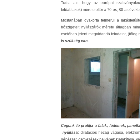
Tudta azt, hogy az európai szabványoknak 
tetőablakok) mérete eltér a 70-es, 80-as évekb
Mostanában gyakorta felmerül a lakásfelújít
hőszigetelt nyílászárók mérete átlagban mi
esetében jelent megoldandó feladatot, (főleg 
is szükség van.
Cégünk fő profilja a falak, födémek, panelf
nyújtása:
dilatációs hézag vágása, elektro
gépészeti csövezések helyének kialakítása, v