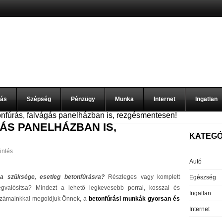
zás
Szépség
Pénzügy
Munka
Internet
Ingatlan
nfúrás, falvágás panelházban is, rezgésmentesen!
ÁS PANELHÁZBAN IS,
KATEGÓ
intés
Autó
na szüksége, esetleg betonfúrásra?
Részleges vagy komplett
Egészség
egvalósítsa? Mindezt a lehető legkevesebb porral, kosszal és
Ingatlan
számainkkal megoldjuk Önnek, a
betonfúrási munkák gyorsan és
Internet