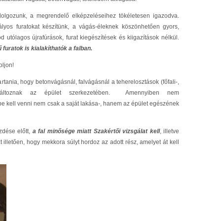
 dolgozunk, a megrendelő elképzeléseihez tökéletesen igazodva.
lyos furatokat készítünk, a vágás-éleknek köszönhetően gyors,
utólagos újrafúrások, furat kiegészítések és kiigazítások nélkül.
uratok is kialakíthatók a falban.
ljon!
tania, hogy betonvágásnál, falvágásnál a teherelosztások (főfali-,
 megváltoznak az épület szerkezetében. Amennyiben nem
be kell venni nem csak a saját lakása-, hanem az épület egészének
dése előtt,
a fal minősége miatt Szakértői vizsgálat kell
, illetve
t illetően, hogy mekkora súlyt hordoz az adott rész, amelyet át kell