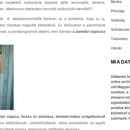
Munka
megfelelő nyílászárók (bejárati ajtók, teraszajtók, ablakok,
en, általánosan elterjedten használt nyílászárók méretétől?
Pénzügy
ók-, ill. lakáskorszerűsítők körében az a probléma, hogy az új,
Szépség
nden irányban nagyobb kiterjedésű. Ez elsősorban a panelházak
Szórakozás
most, a panelprogramok idején), mert ilyenkor
a panelfal vágására
Tudomány
Utazás
MI A D
Dataware.hu 
online arch
volt Magyar
nevében, a 
immáron köz
egyedülállóa
portálok közü
különböző i
alak vágása, fúrása és alakítása, betontechnikai szolgáltatások
származik. 
mos kötődobozok-, szellőzőnyílások-, klíma kivezetések- és egyéb
álaszfalak vágása, betonvágás, tetőfödém átvágása.