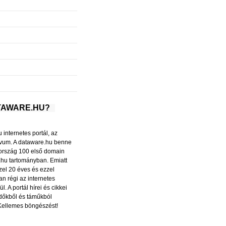
ATAWARE.HU?
internetes portál, az
ívum. A dataware.hu benne
ország 100 első domain
.hu tartományban. Emiatt
el 20 éves és ezzel
n régi az internetes
l. A portál hírei és cikkei
dőkből és táműkból
Kellemes böngészést!