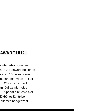
ATAWARE.HU?
internetes portál, az
ívum. A dataware.hu benne
ország 100 első domain
.hu tartományban. Emiatt
el 20 éves és ezzel
n régi az internetes
l. A portál hírei és cikkei
dőkből és táműkból
Kellemes böngészést!