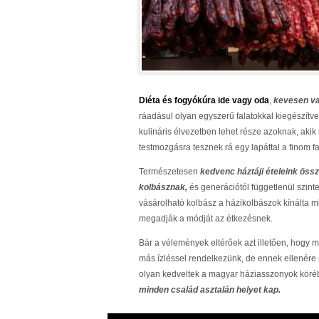
Diéta és fogyókúra ide vagy oda
,
kevesen van
ráadásul olyan egyszerű falatokkal kiegészítve,
kulináris élvezetben lehet része azoknak, akik
testmozgásra tesznek rá egy lapáttal a finom fa
Természetesen
kedvenc háztáji ételeink öss
kolbásznak,
és generációtól függetlenül szint
vásárolható kolbász a házikolbászok kínálta 
megadják a módját az étkezésnek.
Bár a vélemények eltérőek azt illetően, hogy m
más ízléssel rendelkezünk, de ennek ellenére
olyan kedveltek a magyar háziasszonyok köréb
minden család asztalán helyet kap.