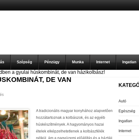
zás
Szépség
Pénzügy
Munka
Internet
Ingatlan
ben a gyulai húskombinát, de van házikolbász!
ÚSKOMBINÁT, DE VAN
KATEGÓ
tés
Autó
A tradicionális magyar konyhához alapvetően
Egészség
hozzátartoznak a kolbászok, és az egyéb
Ingatlan
húskészítmények. A hagyományos hazai
Internet
ételek elképzelhetetlenek a kolbászfélék
nélkül, ám a nagyüzemi előállítás és a háztáji