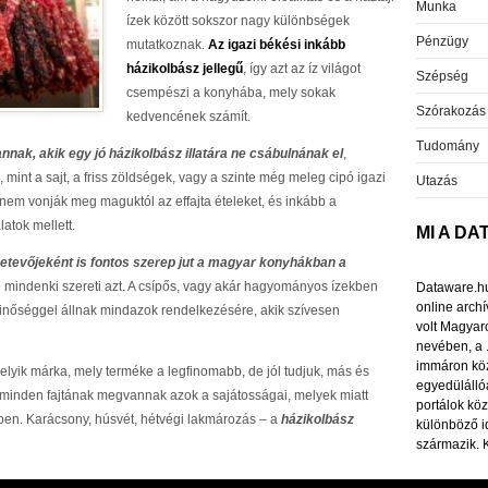
Munka
ízek között sokszor nagy különbségek
Pénzügy
mutatkoznak.
Az igazi békési inkább
házikolbász jellegű
, így azt az íz világot
Szépség
csempészi a konyhába, mely sokak
Szórakozás
kedvencének számít.
Tudomány
nak, akik egy jó házikolbász illatára ne csábulnának el
,
 mint a sajt, a friss zöldségek, vagy a szinte még meleg cipó igazi
Utazás
 nem vonják meg maguktól az effajta ételeket, és inkább a
latok mellett.
MI A D
zetevőjeként is fontos szerep jut a magyar konyhákban a
e mindenki szereti azt. A csípős, vagy akár hagyományos ízekben
Dataware.hu 
online arch
minőséggel állnak mindazok rendelkezésére, akik szívesen
volt Magyar
nevében, a 
immáron köz
elyik márka, mely terméke a legfinomabb, de jól tudjuk, más és
egyedülállóa
 minden fajtának megvannak azok a sajátosságai, melyek miatt
portálok közü
en. Karácsony, húsvét, hétvégi lakmározás – a
házikolbász
különböző i
származik. 