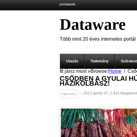
DATAWARE
Dataware
Több mint 20 éves internetes portál
Utazás
Tudomány
Szórako
Itt jársz most »
Browse:
Home
Csőd
CSŐDBEN A GYULAI H
HÁZIKOLBÁSZ!
— 2013 április 07, 2 914 Megtekin
Egészség