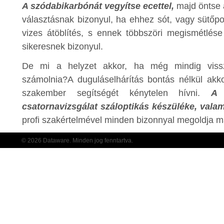
A szódabikarbónát vegyítse ecettel,
majd öntse 
választásnak bizonyul, ha ehhez sót, vagy sütőpor
vizes átöblítés, s ennek többszöri megismétlés
sikeresnek bizonyul.
De mi a helyzet akkor, ha még mindig vissza
számolnia?A duguláselhárítás bontás nélkül akko
szakember segítségét kénytelen hívni.
A 
csatornavizsgálat száloptikás készüléke, vala
profi szakértelmével minden bizonnyal megoldja m
© 2026 Dataware. Minden jog fenntartva.