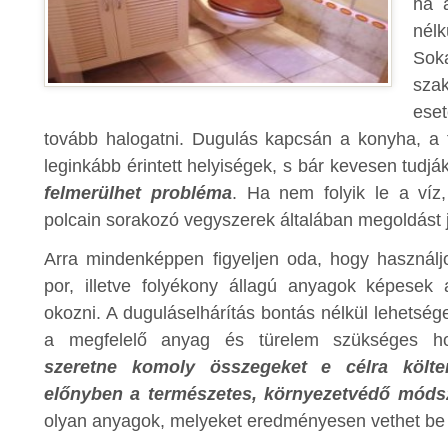
ha 
nél
Sok
sza
ese
tovább halogatni. Dugulás kapcsán a konyha, a f
leginkább érintett helyiségek, s bár kevesen tudjá
felmerülhet probléma
. Ha nem folyik le a víz
polcain sorakozó vegyszerek általában megoldást 
Arra mindenképpen figyeljen oda, hogy használj
por, illetve folyékony állagú anyagok képesek 
okozni. A duguláselhárítás bontás nélkül lehetség
a megfelelő anyag és türelem szükséges 
szeretne komoly összegeket e célra költen
előnyben a természetes, környezetvédő móds
olyan anyagok, melyeket eredményesen vethet be 