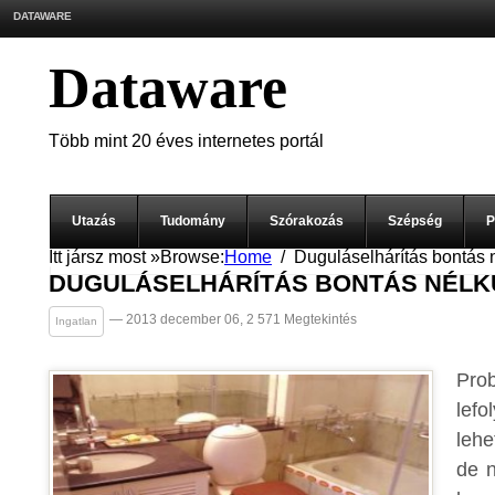
DATAWARE
Dataware
Több mint 20 éves internetes portál
Utazás
Tudomány
Szórakozás
Szépség
P
Itt jársz most »
Browse:
Home
Duguláselhárítás bontás 
DUGULÁSELHÁRÍTÁS BONTÁS NÉLK
— 2013 december 06, 2 571 Megtekintés
Ingatlan
Pro
le
lehe
de n