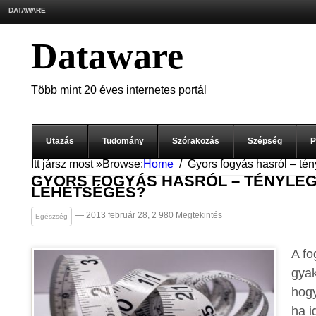
DATAWARE
Dataware
Több mint 20 éves internetes portál
Utazás
Tudomány
Szórakozás
Szépség
P
Itt jársz most »
Browse:
Home
Gyors fogyás hasról – té
GYORS FOGYÁS HASRÓL – TÉNYLE
LEHETSÉGES?
— 2013 február 28, 2 980 Megtekintés
Egészség
A fo
gyak
hogy
ha i