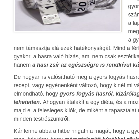
gyor
szám
a la
megv
a gy
nem támasztja alá ezek hatékonyságát. Mind a fér
gyakori a hasra való hízás, ami nem csak esztétik
hanem
a hasi zsír az egészségre is rendkívül k
De hogyan is valósítható meg a gyors fogyás hasró
recept, vagy egyénenként változó, hogy kinél mi vá
elmondható, hogy
gyors fogyás hasról, kizárólag 
lehetetlen.
Ahogyan átalakítja egy diéta, és a mo
majd el a felesleges kilók, de miként a tapasztalat
minden testrészünkről.
Kár lenne abba a hitbe ringatnia magát, hogy a gyo