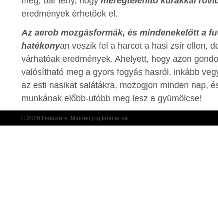
meg, bár tény, hogy
méregtelenítő kúrákkal rövi
eredmények érhetőek el.
Az aerob mozgásformák, és mindenekelőtt a fu
hatékony
an veszik fel a harcot a hasi zsír ellen, 
várhatóak eredmények. Ahelyett, hogy azon gond
valósítható meg a gyors fogyás hasról, inkább vegye
az esti nasikat salátákra, mozogjon minden nap, 
munkának előbb-utóbb meg lesz a gyümölcse!
© 2026 Dataware. Minden jog fenntartva.