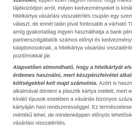
tájékozódjon arról, milyen kedvezményeket is kín
hitelkártya vásárlási visszatérítés csupán egy sze
választ, de ennél talán jóval fontosabb a várható 
amíg gyakorlatilag ingyen használhatja a bank pé
partnerszolgáltatók számos előnyt és kedvezményt 
tulajdonosoknak, a hitelkártya vásárlási visszatérí
pozitímokkal jár.
Alapvetően elmondható, hogy a hitelkártyát el
érdemes használni, mert készpénzfelvétel alk
költségekkel kell majd számolnia.
Azért is haszn
alkalmával dönteni a plasztik kártya mellett, mert 
kínáló típusok esetében a vásárlás bizonyos száza
kártyáján havi rendszerességgel. Ez természetese
mértékű lehet, de mindenképpen előnyös lehetőség
vásárlási visszatérítés.