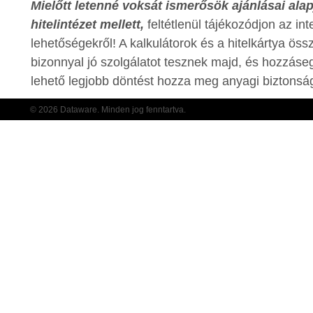
Mielőtt letenné voksát ismerősök ajánlásai ala
hitelintézet mellett,
feltétlenül tájékozódjon az int
lehetőségekről! A kalkulátorok és a hitelkártya ös
bizonnyal jó szolgálatot tesznek majd, és hozzáse
lehető legjobb döntést hozza meg anyagi biztons
© 2026 Dataware. Minden jog fenntartva.