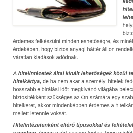
kedv
hite
leh
hel
bizt
érdemes felkészülni minden eshetőségre, és miné
érdekében, hogy biztos anyagi háttér álljon rendel
váratlan kiadások adódnak.
A hitelintézetek által kínált lehetőségek közül
hitelkártya,
de ha nem akar a személyi hitelek fe
hosszabb elbírálási időt megkívánó világába bele
biztosítékként szükséges az Ön számára egy szab
hitelkeret, akkor mindenképpen érdemes a hitelkár
mellett letennie voksát.
Hitelintézetenként eltérő típusokkal és feltétele
szemben,
éppen ezért nagyon fontos, hogy mielőt