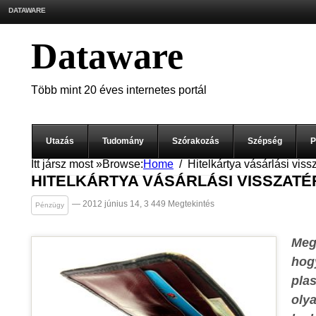
DATAWARE
Dataware
Több mint 20 éves internetes portál
Utazás
Tudomány
Szórakozás
Szépség
P
Itt jársz most »
Browse:
Home
Hitelkártya vásárlási viss
HITELKÁRTYA VÁSÁRLÁSI VISSZATÉ
— 2012 június 14, 3 449 Megtekintés
Pénzügy
Meg
hogy
plas
olya