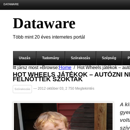
DATAWARE
Dataware
Több mint 20 éves internetes portál
Utazás
Tudomány
Szórakozás
Szépség
P
Itt jársz most »
Browse:
Home
Hot Wheels játékok – autó
HOT WHEELS JÁTÉKOK – AUTÓZNI N
FELNŐTTEK SZOKTAK
— 2012 október 03, 2 750 Megtekintés
Szórakozás
A k
gye
volt
szí