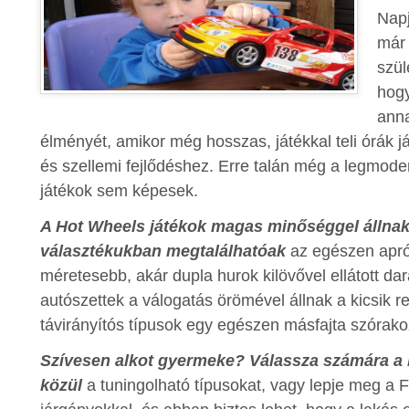
Napj
már 
szül
hog
ann
élményét, amikor még hosszas, játékkal teli órák j
és szellemi fejlődéshez. Erre talán még a legmo
játékok sem képesek.
A Hot Wheels játékok magas minőséggel állnak
választékukban megtalálhatóak
az egészen apró 
méretesebb, akár dupla hurok kilövővel ellátott da
autószettek a válogatás örömével állnak a kicsik 
távirányítós típusok egy egészen másfajta szórako
S
zívesen alkot gyermeke? Válassza számára a 
közül
a tuningolható típusokat, vagy lepje meg a F