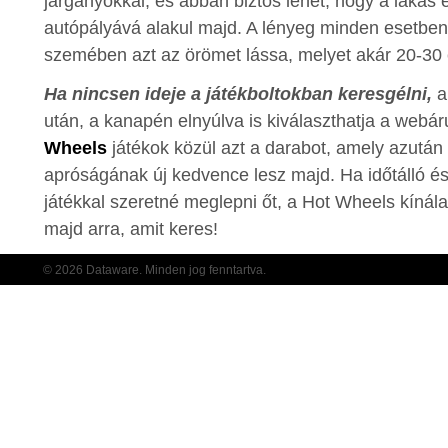
járgányokkal, és abban biztos lehet, hogy a lakás 
autópályává alakul majd. A lényeg minden esetbe
szemében azt az örömet lássa, melyet akár 20-30 év
Ha nincsen ideje a játékboltokban keresgélni,
a
után, a kanapén elnyúlva is kiválaszthatja a webá
Wheels
játékok közül azt a darabot, amely azután
apróságának új kedvence lesz majd. Ha időtálló és
játékkal szeretné meglepni őt, a Hot Wheels kíná
majd arra, amit keres!
© 2026 Dataware. Minden jog fenntartva.