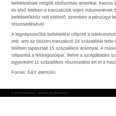
befektetések mögött elsősorban amerikai, francia és
év első felében a tranzakciók teljes volumenének 6
befektetőkhöz volt köthető, szemben a pénzügyi 
részesedésével.
A legnépszerűbb befektetési célpont a telekommun
volt, ami az összes tranzakció 24 százalékát tette
felében tapasztalt 15 százalékos aránnyal. A máso
célponttá a feldolgozóipar, illetve a szolgáltatási s
egyenként 11 százalékos részesedést ért el a haza
Forrás: E&Y elemzés
© 2026 Dataware. Minden jog fenntartva.