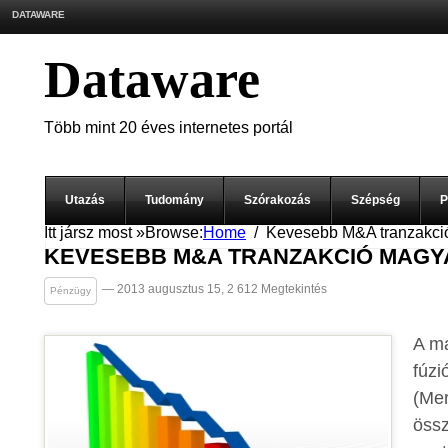
DATAWARE
Dataware
Több mint 20 éves internetes portál
Utazás
Tudomány
Szórakozás
Szépség
P
Itt jársz most »
Browse:
Home
Kevesebb M&A tranzakci
KEVESEBB M&A TRANZAKCIÓ MAG
— 2013 augusztus 15, 2 612 Megtekintés
Pénzügy
A ma
fúzi
(Mer
össz