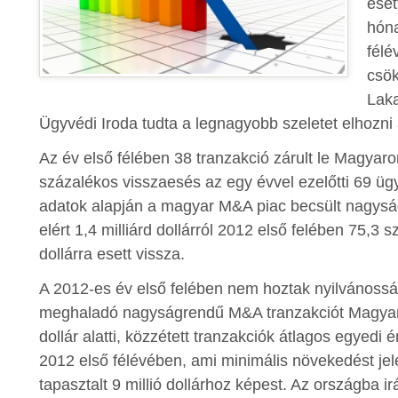
eset
hóna
félév
csök
Laka
Ügyvédi Iroda tudta a legnagyobb szeletet elhozni
Az év első félében 38 tranzakció zárult le Magyar
százalékos visszaesés az egy évvel ezelőtti 69 üg
adatok alapján a magyar M&A piac becsült nagysá
elért 1,4 milliárd dollárról 2012 első felében 75,3 s
dollárra esett vissza.
A 2012-es év első felében nem hoztak nyilvánosságr
meghaladó nagyságrendű M&A tranzakciót Magyaro
dollár alatti, közzétett tranzakciók átlagos egyedi ér
2012 első félévében, ami minimális növekedést jel
tapasztalt 9 millió dollárhoz képest. Az országba ir