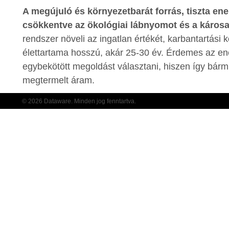
A megújuló és környezetbarát forrás, tiszta ener
csökkentve az ökológiai lábnyomot és a káros
rendszer növeli az ingatlan értékét, karbantartási 
élettartama hosszú, akár 25-30 év. Érdemes az ene
egybekötött megoldást választani, hiszen így bárm
megtermelt áram.
© 2026 Dataware. Minden jog fenntartva.