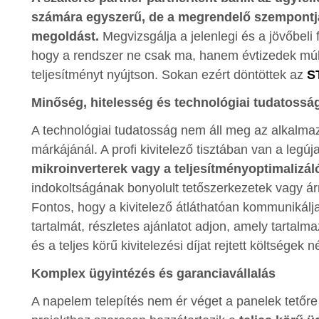
számára egyszerű, de a megrendelő szempontj
megoldást.
Megvizsgálja a jelenlegi és a jövőbeli 
hogy a rendszer ne csak ma, hanem évtizedek múlv
teljesítményt nyújtson. Sokan ezért döntöttek az
S
Minőség, hitelesség és technológiai tudatossá
A technológiai tudatosság nem áll meg az alkalma
márkájánál. A profi kivitelező tisztában van a legú
mikroinverterek vagy a teljesítményoptimalizál
indokoltságának bonyolult tetőszerkezetek vagy árn
Fontos, hogy a kivitelező átláthatóan kommunikálj
tartalmát, részletes ajánlatot adjon, amely tartalm
és a teljes körű kivitelezési díjat rejtett költségek né
Komplex ügyintézés és garanciavállalás
A napelem telepítés nem ér véget a panelek tetőre