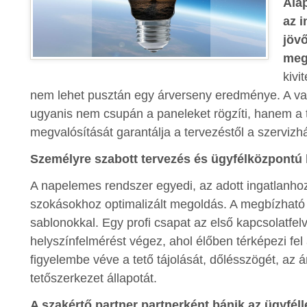
Ala
az i
jöv
meg
kivi
nem lehet pusztán egy árverseny eredménye. A va
ugyanis nem csupán a paneleket rögzíti, hanem a te
megvalósítását garantálja a tervezéstől a szervizhá
Személyre szabott tervezés és ügyfélközpontú 
A napelemes rendszer egyedi, az adott ingatlanhoz
szokásokhoz optimalizált megoldás. A megbízható 
sablonokkal. Egy profi csapat az első kapcsolatfel
helyszínfelmérést végez, ahol élőben térképezi fel
figyelembe véve a tető tájolását, dőlésszögét, az 
tetőszerkezet állapotát.
A szakértő partner partnerként bánik az ügyfélle