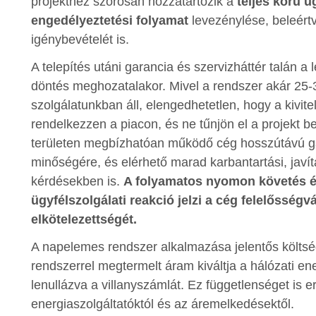
projekthez szorosan hozzátartozik a
teljes körű ü
engedélyeztetési folyamat
levezénylése, beleért
igénybevételét is.
A telepítés utáni garancia és szervizháttér talán 
döntés meghozatalakor. Mivel a rendszer akár 25-3
szolgálatunkban áll, elengedhetetlen, hogy a kivitel
rendelkezzen a piacon, és ne tűnjön el a projekt b
területen megbízhatóan működő cég hosszútávú gar
minőségére, és elérhető marad karbantartási, javít
kérdésekben is.
A folyamatos nyomon követés é
ügyfélszolgálati reakció jelzi a cég felelősségvá
elkötelezettségét.
A napelemes rendszer alkalmazása jelentős költsé
rendszerrel megtermelt áram kiváltja a hálózati ene
lenullázva a villanyszámlát. Ez függetlenséget is
energiaszolgáltatóktól és az áremelkedésektől.