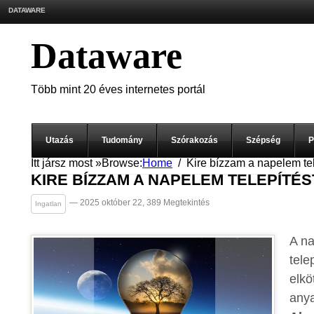
DATAWARE
Dataware
Több mint 20 éves internetes portál
Utazás
Tudomány
Szórakozás
Szépség
P
Itt jársz most »
Browse:
Home
Kire bízzam a napelem tel
KIRE BÍZZAM A NAPELEM TELEPÍTÉS
— 2025 október 22, 389 Megtekintés
Ingatlan
A n
tele
elkö
anya