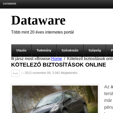
DATAWARE
Dataware
Több mint 20 éves internetes portál
Utazás
Tudomány
Szórakozás
Szépség
P
Itt jársz most »
Browse:
Home
Kötelező biztosítások onl
KÖTELEZŐ BIZTOSÍTÁSOK ONLINE
— 2012 november 06, 3 082 Megtekintés
Autó
Az
i
terü
már
pén