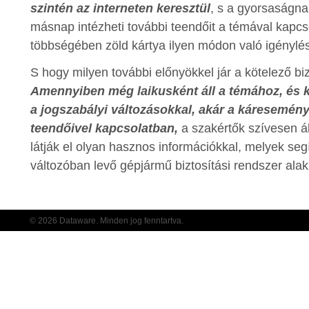
szintén az interneten keresztül
, s a gyorsaságn
másnap intézheti további teendőit a témával kapcs
többségében zöld kártya ilyen módon való igénylés
S hogy milyen további előnyökkel jár a kötelező bi
Amennyiben még laikusként áll a témához, és 
a jogszabályi változásokkal, akár a káresemén
teendőivel kapcsolatban,
a szakértők szívesen á
látják el olyan hasznos információkkal, melyek seg
változóban levő gépjármű biztosítási rendszer al
© 2026 Dataware. Minden jog fenntartva.