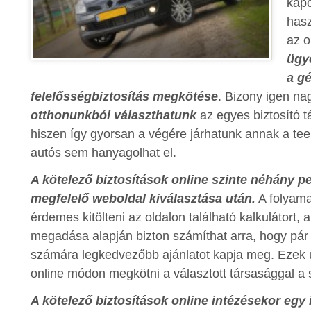
kapc
has
az o
ügye
a g
felelősségbiztosítás megkötése
. Bizony igen na
otthonunkból választhatunk
az egyes biztosító t
hiszen így gyorsan a végére járhatunk annak a te
autós sem hanyagolhat el.
A kötelező biztosítások online szinte néhány p
megfelelő weboldal kiválasztása után.
A folyama
érdemes kitölteni az oldalon található kalkulátort,
megadása alapján bizton számíthat arra, hogy pá
számára legkedvezőbb ajánlatot kapja meg. Ezek 
online módon megkötni a választott társasággal a 
A kötelező biztosítások online intézésekor egy 