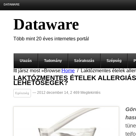
DATAWARE
Dataware
Több mint 20 éves internetes portál
Utazás
Tudomány
Szórakozás
Szépség
P
Itt jársz most »
Browse:
Home
Laktózmentes ételek alle
LAKTÓZMENTES ÉTELEK ALLERGIÁS
LEHETŐSÉGEK?
— 2012 december 14, 2 469 Megtekintés
Egészség
Gör
has
tüne
tejf