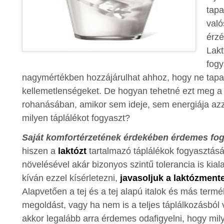
tapa
való
érz
Lakt
fogy
nagymértékben hozzájárulhat ahhoz, hogy ne tapasz
kellemetlenségeket. De hogyan tehetné ezt meg 
rohanásában, amikor sem ideje, sem energiája azza
milyen táplálékot fogyaszt?
Saját komfortérzetének érdekében érdemes fogl
hiszen a
laktózt
tartalmazó táplálékok fogyasztás
növelésével akár bizonyos szintű tolerancia is ki
kíván ezzel kísérletezni,
javasoljuk a laktózment
Alapvetően a tej és a tej alapú italok és más termé
megoldást, vagy ha nem is a teljes táplálkozásból v
akkor legalább arra érdemes odafigyelni, hogy m