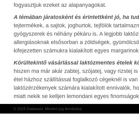
fogyasztjuk ezeket az alapanyagokat.
A témában járatosként és érintettként jó, ha tud
tejtermékek, a sajtok, joghurtok, tejfölök tartalma
gyógyszerek és néhány pékáru is. A legjobb laktó
allergiásoknak elsősorban a zöldségek, gyümölcsö
kifejezetten számukra kialakított egyes margarinok
Körültekintő vásárlással laktózmentes ételek 
hiszen ma már akár zabtej, szójatej, vagy rizstej 
étel házhoz szállítással foglalkozó cégeknél is van 
laktózérzékenyek számára kialakított ennivalók, 
miatt nekik se kelljen lemondani egyes finomságok
© 2026 Dataware. Minden jog fenntartva.