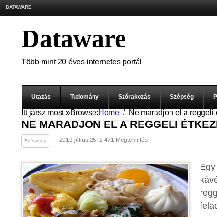
DATAWARE
Dataware
Több mint 20 éves internetes portál
Utazás
Tudomány
Szórakozás
Szépség
P
Itt jársz most »
Browse:
Home
Ne maradjon el a reggeli 
NE MARADJON EL A REGGELI ÉTKEZ
— 2013 július 25, 2 471 Megtekintés
Egészség
Egy 
kávé
regg
fela