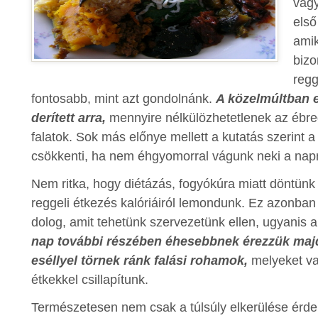
vagy
első
amik
bizo
regg
fontosabb, mint azt gondolnánk.
A közelmúltban eg
derített arra,
mennyire nélkülözhetetlenek az ébre
falatok. Sok más előnye mellett a kutatás szerint 
csökkenti, ha nem éhgyomorral vágunk neki a nap
Nem ritka, hogy diétázás, fogyókúra miatt döntünk
reggeli étkezés kalóriáiról lemondunk. Ez azonban
dolog, amit tehetünk szervezetünk ellen, ugyanis 
nap további részében éhesebbnek érezzük maj
eséllyel törnek ránk falási rohamok,
melyeket val
étkekkel csillapítunk.
Természetesen nem csak a túlsúly elkerülése érde