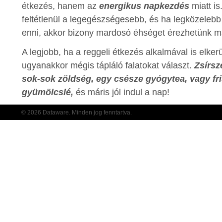
étkezés, hanem az
energikus napkezdés
miatt i
feltétlenül a legegészségesebb, és ha legközelebb 
enni, akkor bizony mardosó éhséget érezhetünk már
A legjobb, ha a reggeli étkezés alkalmával is elkerü
ugyanakkor mégis tápláló falatokat választ.
Zsírsz
sok-sok zöldség, egy csésze gyógytea, vagy fri
gyümölcslé,
és máris jól indul a nap!
© 2026 Dataware. Minden jog fenntartva.