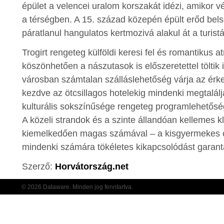
épület a velencei uralom korszakát idézi, amikor vé
a térségben. A 15. század közepén épült erőd bel
páratlanul hangulatos kertmozivá alakul át a turis
Trogirt rengeteg külföldi keresi fel és romantikus 
köszönhetően a nászutasok is előszeretettel töltik 
városban számtalan szálláslehetőség várja az érk
kezdve az ötcsillagos hotelekig mindenki megtalálja
kulturális sokszínűsége rengeteg programlehetőség
A közeli strandok és a szinte állandóan kellemes 
kiemelkedően magas számával – a kisgyermekes c
mindenki számára tökéletes kikapcsolódást garant
Szerző:
Horvátország.net
© 2026 Dataware. Minden jog fenntartva.