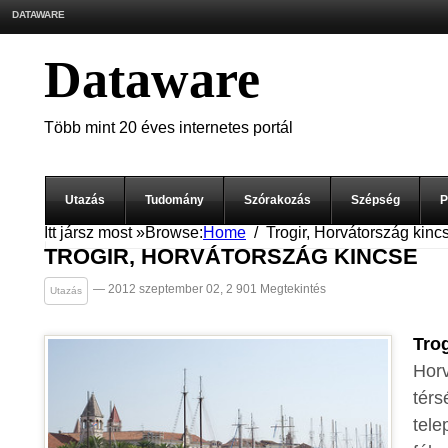
DATAWARE
Dataware
Több mint 20 éves internetes portál
Utazás
Tudomány
Szórakozás
Szépség
P
Itt jársz most »
Browse:
Home
Trogir, Horvátország kinc
TROGIR, HORVÁTORSZÁG KINCSE
— 2012 szeptember 02, 2 901 Megtekintés
Utazás
Trog
Horv
térs
tele