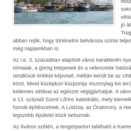
féls
soks
sétá
jó á
Trog
abban rejlik, hogy történelmi belvárosa szinte telje
még napjainkban is.
Az i.e. 3. században alapított város karakterén n
rómaiak, a görög telepesek és a velenceiek hatásá
rendkívüli értéket képvisel, méltán került be az 
közé. Mivel középkori központja viszonylag kis terül
kellemes sétával az egészet végigjárhatjuk. A vá
a 13. századi Szent Lőrinc katedrális, mely kieme
horvát építészetnek. A Lodzsa, az Óratorony, a Her
legszebb épületei közé tartoznak.
Az óváros szélén, a tengerparton található a Kam